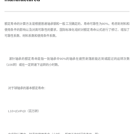
额定寿命的计算方法是根据普通轴承钢和一般工况确定的，寿命可靠性为90%。考虑到材料和
使用条件的影响以及对高可靠性的要求，国际标准化组织对额定寿命公式进行了修订，增加了
可靠性系数、材料系数和使用条件系数。
滚针轴承的额定寿命是指一批轴承中90%的轴承在疲劳剥落前能达到或超过的运转次数
（106转）或在一定转速下运转的小时数。
对于球轴承的基本额定寿命：
L10=(Cr/Pr)3（百万转）