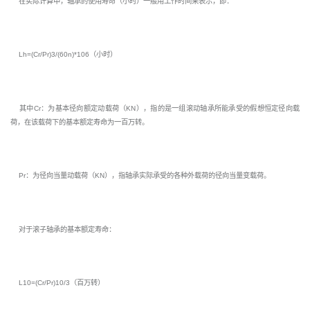
在实际计算中，轴承的使用寿命（小时）一般用工作时间来表示，即：
Lh=(Cr/Pr)3/(60n)*106（小时）
其中Cr：为基本径向额定动载荷（KN），指的是一组滚动轴承所能承受的假想恒定径向载
荷，在该载荷下的基本额定寿命为一百万转。
Pr：为径向当量动载荷（KN），指轴承实际承受的各种外载荷的径向当量变载荷。
对于滚子轴承的基本额定寿命：
L10=(Cr/Pr)10/3（百万转）