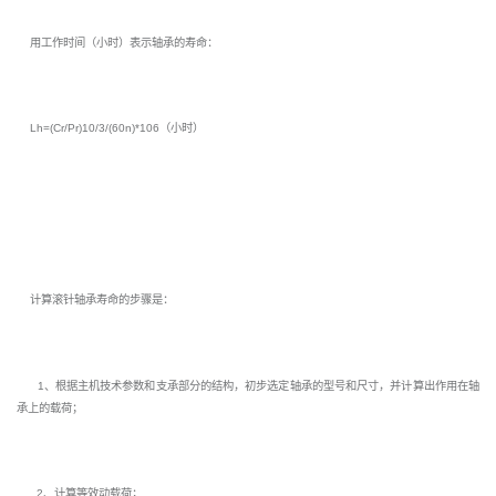
用工作时间（小时）表示轴承的寿命：
Lh=(Cr/Pr)10/3/(60n)*106（小时）
计算滚针轴承寿命的步骤是：
1、根据主机技术参数和支承部分的结构，初步选定轴承的型号和尺寸，并计算出作用在轴
承上的载荷；
2、计算等效动载荷；